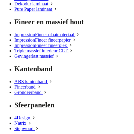
Dekodur laminaat
Pure Paper laminaat
Fineer en massief hout
ImpressionFineer plaatmateriaal
ImpressionFineer fineerpapier
ImpressionFineer fineerplex
Triple massief interieur CLT
Gevingerlast massief
Kantenband
ABS kantenband
Fineerband
Grondeerband
Sfeerpanelen
4Design
Natrix
Stepwood