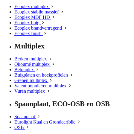
Ecoplex multiplex
Ecoplex stabilo massief
Ecoplex MDF HD
Ecoplex buig
Ecoplex brandvertragend
Ecoplex finish
Multiplex
Berken multiplex
Okoumé multiplex
Betonplex
Buigplaten en hoekprofielen
Grenen multiplex
Valent populieren multiplex
Vuren multiplex
Spaanplaat, ECO-OSB en OSB
Spaanplaat
Eurolight Kaal en Grondeerfolie
OSB