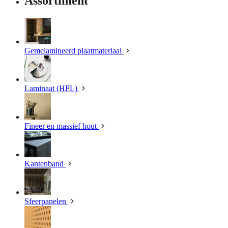
Assortiment
Gemelamineerd plaatmateriaal
Laminaat (HPL)
Fineer en massief hout
Kantenband
Sfeerpanelen