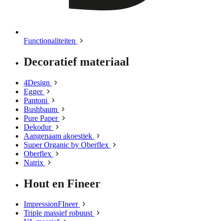
Functionaliteiten
Decoratief materiaal
4Design
Egger
Pantoni
Bushbaum
Pure Paper
Dekodur
Aangenaam akoestiek
Super Organic by Oberflex
Oberflex
Natrix
Hout en Fineer
ImpressionFIneer
Triple massief robuust