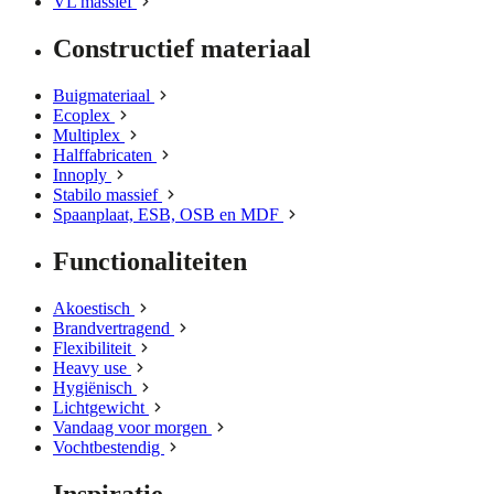
VL massief
Constructief materiaal
Buigmateriaal
Ecoplex
Multiplex
Halffabricaten
Innoply
Stabilo massief
Spaanplaat, ESB, OSB en MDF
Functionaliteiten
Akoestisch
Brandvertragend
Flexibiliteit
Heavy use
Hygiënisch
Lichtgewicht
Vandaag voor morgen
Vochtbestendig
Inspiratie