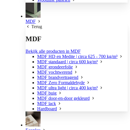
MDF
Terug
MDF
Bekijk alle producten in MDF
MDF HD en Medite | circa 625 - 700 kg/m³
MDF standaard | circa 600 kg/m³
MDF grondeerfolie
MDF vochtwerend
MDF brandvertragend
MDF Zero Formaldehyde
MDF ultra light | circa 400 kg/m³
MDF buig
MDF door-en-door gekleurd
MDF lack
Hardboard