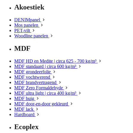
Akoestiek
DENIMpanel
Mos panelen
PET-vilt
Woodline panelen
MDF
MDF HD en Medite | circa 625 - 700 kg/m³
MDF standaard | circa 600 kg/m³
MDF grondeerfolie
MDF vochtwerend
MDF brandvertragend
MDF Zero Formaldehyde
MDF ultra light | circa 400 kg/m³
MDF buig
MDF door-en-door gekleurd
MDF lack
Hardboard
Ecoplex