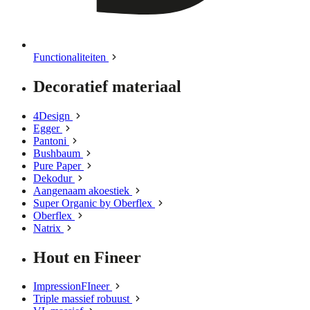
Functionaliteiten
Decoratief materiaal
4Design
Egger
Pantoni
Bushbaum
Pure Paper
Dekodur
Aangenaam akoestiek
Super Organic by Oberflex
Oberflex
Natrix
Hout en Fineer
ImpressionFIneer
Triple massief robuust