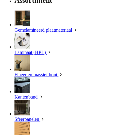
Assortiment
Gemelamineerd plaatmateriaal
Laminaat (HPL)
Fineer en massief hout
Kantenband
Sfeerpanelen