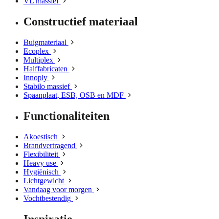
VL massief
Constructief materiaal
Buigmateriaal
Ecoplex
Multiplex
Halffabricaten
Innoply
Stabilo massief
Spaanplaat, ESB, OSB en MDF
Functionaliteiten
Akoestisch
Brandvertragend
Flexibiliteit
Heavy use
Hygiënisch
Lichtgewicht
Vandaag voor morgen
Vochtbestendig
Inspiratie