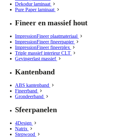
Dekodur laminaat
Pure Paper laminaat
Fineer en massief hout
ImpressionFineer plaatmateriaal
ImpressionFineer fineerpapier
ImpressionFineer fineerplex
Triple massief interieur CLT
Gevingerlast massief
Kantenband
ABS kantenband
Fineerband
Grondeerband
Sfeerpanelen
4Design
Natrix
Stepwood