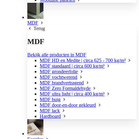
MDF
Terug
MDF
Bekijk alle producten in MDF
MDF HD en Medite | circa 625 - 700 kg/m³
MDF standaard | circa 600 kg/m³
MDF grondeerfolie
MDF vochtwerend
MDF brandvertragend
MDF Zero Formaldehyde
MDF ultra light | circa 400 kg/m³
MDF buig
MDF door-en-door gekleurd
MDF lack
Hardboard