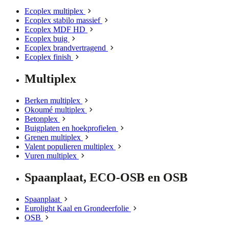
Ecoplex multiplex
Ecoplex stabilo massief
Ecoplex MDF HD
Ecoplex buig
Ecoplex brandvertragend
Ecoplex finish
Multiplex
Berken multiplex
Okoumé multiplex
Betonplex
Buigplaten en hoekprofielen
Grenen multiplex
Valent populieren multiplex
Vuren multiplex
Spaanplaat, ECO-OSB en OSB
Spaanplaat
Eurolight Kaal en Grondeerfolie
OSB