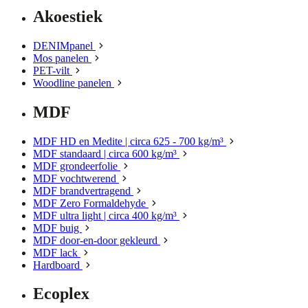
Akoestiek
DENIMpanel
Mos panelen
PET-vilt
Woodline panelen
MDF
MDF HD en Medite | circa 625 - 700 kg/m³
MDF standaard | circa 600 kg/m³
MDF grondeerfolie
MDF vochtwerend
MDF brandvertragend
MDF Zero Formaldehyde
MDF ultra light | circa 400 kg/m³
MDF buig
MDF door-en-door gekleurd
MDF lack
Hardboard
Ecoplex