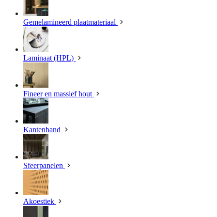
Gemelamineerd plaatmateriaal
Laminaat (HPL)
Fineer en massief hout
Kantenband
Sfeerpanelen
Akoestiek