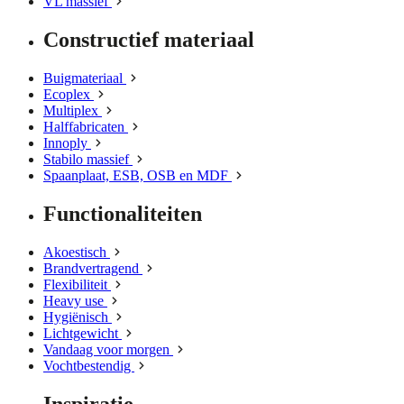
VL massief
Constructief materiaal
Buigmateriaal
Ecoplex
Multiplex
Halffabricaten
Innoply
Stabilo massief
Spaanplaat, ESB, OSB en MDF
Functionaliteiten
Akoestisch
Brandvertragend
Flexibiliteit
Heavy use
Hygiënisch
Lichtgewicht
Vandaag voor morgen
Vochtbestendig
Inspiratie