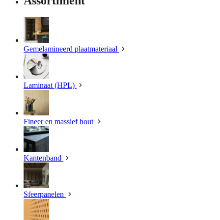
Assortiment
Gemelamineerd plaatmateriaal
Laminaat (HPL)
Fineer en massief hout
Kantenband
Sfeerpanelen