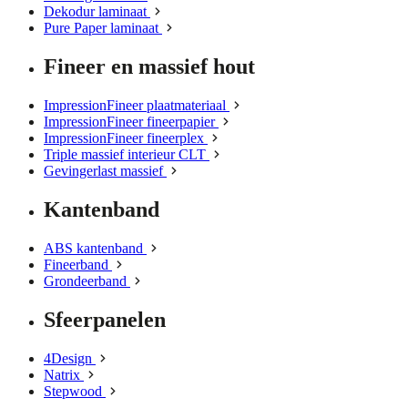
Dekodur laminaat
Pure Paper laminaat
Fineer en massief hout
ImpressionFineer plaatmateriaal
ImpressionFineer fineerpapier
ImpressionFineer fineerplex
Triple massief interieur CLT
Gevingerlast massief
Kantenband
ABS kantenband
Fineerband
Grondeerband
Sfeerpanelen
4Design
Natrix
Stepwood