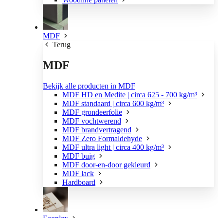
MDF
Terug
MDF
Bekijk alle producten in MDF
MDF HD en Medite | circa 625 - 700 kg/m³
MDF standaard | circa 600 kg/m³
MDF grondeerfolie
MDF vochtwerend
MDF brandvertragend
MDF Zero Formaldehyde
MDF ultra light | circa 400 kg/m³
MDF buig
MDF door-en-door gekleurd
MDF lack
Hardboard