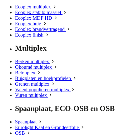
Ecoplex multiplex
Ecoplex stabilo massief
Ecoplex MDF HD
Ecoplex buig
Ecoplex brandvertragend
Ecoplex finish
Multiplex
Berken multiplex
Okoumé multiplex
Betonplex
Buigplaten en hoekprofielen
Grenen multiplex
Valent populieren multiplex
Vuren multiplex
Spaanplaat, ECO-OSB en OSB
Spaanplaat
Eurolight Kaal en Grondeerfolie
OSB