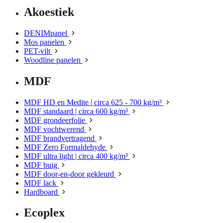
Akoestiek
DENIMpanel
Mos panelen
PET-vilt
Woodline panelen
MDF
MDF HD en Medite | circa 625 - 700 kg/m³
MDF standaard | circa 600 kg/m³
MDF grondeerfolie
MDF vochtwerend
MDF brandvertragend
MDF Zero Formaldehyde
MDF ultra light | circa 400 kg/m³
MDF buig
MDF door-en-door gekleurd
MDF lack
Hardboard
Ecoplex