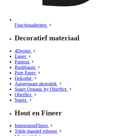
Functionaliteiten
Decoratief materiaal
4Design
Egger
Pantoni
Bushbaum
Pure Paper
Dekodur
Aangenaam akoestiek
Super Organic by Oberflex
Oberflex
Natrix
Hout en Fineer
ImpressionFIneer
Triple massief robuust