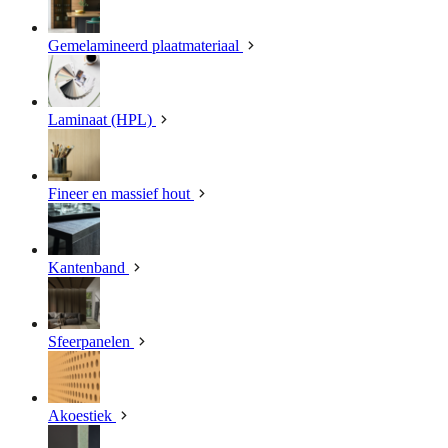
Gemelamineerd plaatmateriaal
Laminaat (HPL)
Fineer en massief hout
Kantenband
Sfeerpanelen
Akoestiek