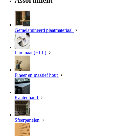
Assortiment
Gemelamineerd plaatmateriaal
Laminaat (HPL)
Fineer en massief hout
Kantenband
Sfeerpanelen