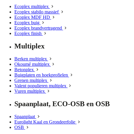
Ecoplex multiplex
Ecoplex stabilo massief
Ecoplex MDF HD
Ecoplex buig
Ecoplex brandvertragend
Ecoplex finish
Multiplex
Berken multiplex
Okoumé multiplex
Betonplex
Buigplaten en hoekprofielen
Grenen multiplex
Valent populieren multiplex
Vuren multiplex
Spaanplaat, ECO-OSB en OSB
Spaanplaat
Eurolight Kaal en Grondeerfolie
OSB