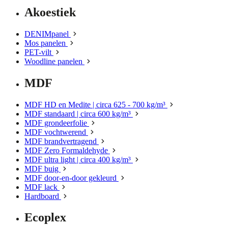
Akoestiek
DENIMpanel
Mos panelen
PET-vilt
Woodline panelen
MDF
MDF HD en Medite | circa 625 - 700 kg/m³
MDF standaard | circa 600 kg/m³
MDF grondeerfolie
MDF vochtwerend
MDF brandvertragend
MDF Zero Formaldehyde
MDF ultra light | circa 400 kg/m³
MDF buig
MDF door-en-door gekleurd
MDF lack
Hardboard
Ecoplex