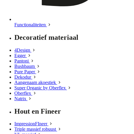
Functionaliteiten
Decoratief materiaal
4Design
Egger
Pantoni
Bushbaum
Pure Paper
Dekodur
Aangenaam akoestiek
Super Organic by Oberflex
Oberflex
Natrix
Hout en Fineer
ImpressionFIneer
Triple massief robuust