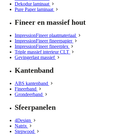
Dekodur laminaat
Pure Paper laminaat
Fineer en massief hout
ImpressionFineer plaatmateriaal
ImpressionFineer fineerpapier
ImpressionFineer fineerplex
Triple massief interieur CLT
Gevingerlast massief
Kantenband
ABS kantenband
Fineerband
Grondeerband
Sfeerpanelen
4Design
Natrix
Stepwood