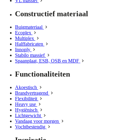
VL massief
Constructief materiaal
Buigmateriaal
Ecoplex
Multiplex
Halffabricaten
Innoply
Stabilo massief
Spaanplaat, ESB, OSB en MDF
Functionaliteiten
Akoestisch
Brandvertragend
Flexibiliteit
Heavy use
Hygiënisch
Lichtgewicht
Vandaag voor morgen
Vochtbestendig
Inspiratie