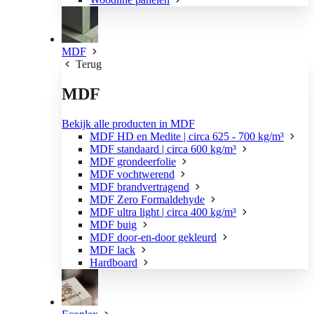
MDF
Terug
MDF
Bekijk alle producten in MDF
MDF HD en Medite | circa 625 - 700 kg/m³
MDF standaard | circa 600 kg/m³
MDF grondeerfolie
MDF vochtwerend
MDF brandvertragend
MDF Zero Formaldehyde
MDF ultra light | circa 400 kg/m³
MDF buig
MDF door-en-door gekleurd
MDF lack
Hardboard