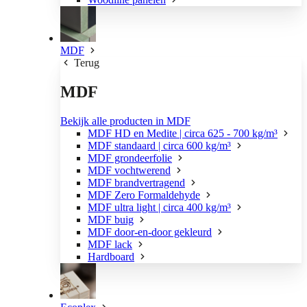
MDF
Terug
MDF
Bekijk alle producten in MDF
MDF HD en Medite | circa 625 - 700 kg/m³
MDF standaard | circa 600 kg/m³
MDF grondeerfolie
MDF vochtwerend
MDF brandvertragend
MDF Zero Formaldehyde
MDF ultra light | circa 400 kg/m³
MDF buig
MDF door-en-door gekleurd
MDF lack
Hardboard