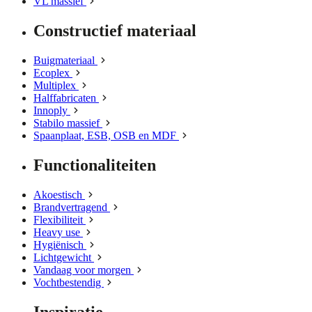
VL massief
Constructief materiaal
Buigmateriaal
Ecoplex
Multiplex
Halffabricaten
Innoply
Stabilo massief
Spaanplaat, ESB, OSB en MDF
Functionaliteiten
Akoestisch
Brandvertragend
Flexibiliteit
Heavy use
Hygiënisch
Lichtgewicht
Vandaag voor morgen
Vochtbestendig
Inspiratie