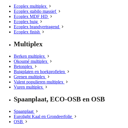
Ecoplex multiplex
Ecoplex stabilo massief
Ecoplex MDF HD
Ecoplex buig
Ecoplex brandvertragend
Ecoplex finish
Multiplex
Berken multiplex
Okoumé multiplex
Betonplex
Buigplaten en hoekprofielen
Grenen multiplex
Valent populieren multiplex
Vuren multiplex
Spaanplaat, ECO-OSB en OSB
Spaanplaat
Eurolight Kaal en Grondeerfolie
OSB