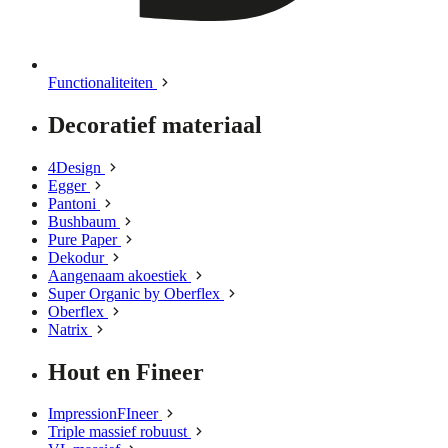
Functionaliteiten
Decoratief materiaal
4Design
Egger
Pantoni
Bushbaum
Pure Paper
Dekodur
Aangenaam akoestiek
Super Organic by Oberflex
Oberflex
Natrix
Hout en Fineer
ImpressionFIneer
Triple massief robuust