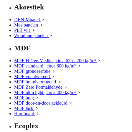
Akoestiek
DENIMpanel
Mos panelen
PET-vilt
Woodline panelen
MDF
MDF HD en Medite | circa 625 - 700 kg/m³
MDF standaard | circa 600 kg/m³
MDF grondeerfolie
MDF vochtwerend
MDF brandvertragend
MDF Zero Formaldehyde
MDF ultra light | circa 400 kg/m³
MDF buig
MDF door-en-door gekleurd
MDF lack
Hardboard
Ecoplex