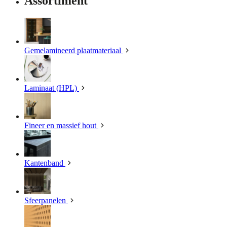
Assortiment
Gemelamineerd plaatmateriaal
Laminaat (HPL)
Fineer en massief hout
Kantenband
Sfeerpanelen