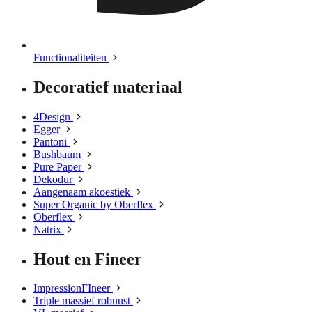
Functionaliteiten
Decoratief materiaal
4Design
Egger
Pantoni
Bushbaum
Pure Paper
Dekodur
Aangenaam akoestiek
Super Organic by Oberflex
Oberflex
Natrix
Hout en Fineer
ImpressionFIneer
Triple massief robuust