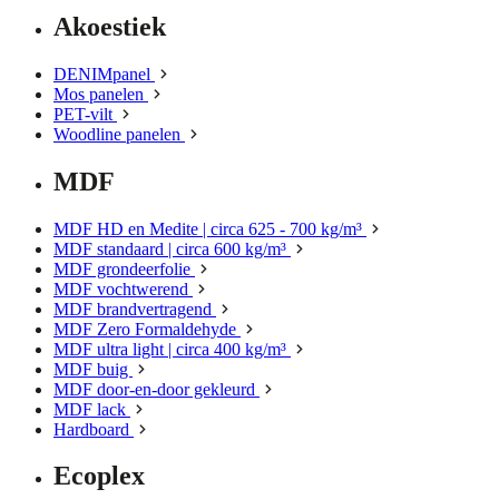
Akoestiek
DENIMpanel
Mos panelen
PET-vilt
Woodline panelen
MDF
MDF HD en Medite | circa 625 - 700 kg/m³
MDF standaard | circa 600 kg/m³
MDF grondeerfolie
MDF vochtwerend
MDF brandvertragend
MDF Zero Formaldehyde
MDF ultra light | circa 400 kg/m³
MDF buig
MDF door-en-door gekleurd
MDF lack
Hardboard
Ecoplex