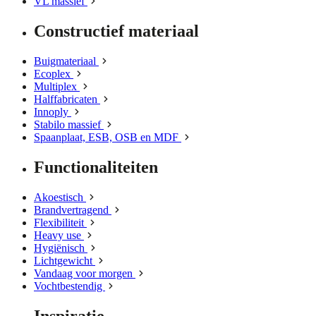
VL massief
Constructief materiaal
Buigmateriaal
Ecoplex
Multiplex
Halffabricaten
Innoply
Stabilo massief
Spaanplaat, ESB, OSB en MDF
Functionaliteiten
Akoestisch
Brandvertragend
Flexibiliteit
Heavy use
Hygiënisch
Lichtgewicht
Vandaag voor morgen
Vochtbestendig
Inspiratie