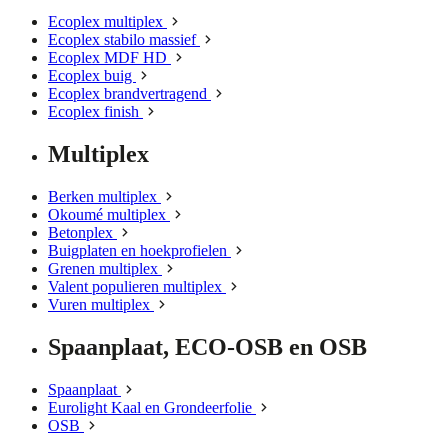
Ecoplex multiplex
Ecoplex stabilo massief
Ecoplex MDF HD
Ecoplex buig
Ecoplex brandvertragend
Ecoplex finish
Multiplex
Berken multiplex
Okoumé multiplex
Betonplex
Buigplaten en hoekprofielen
Grenen multiplex
Valent populieren multiplex
Vuren multiplex
Spaanplaat, ECO-OSB en OSB
Spaanplaat
Eurolight Kaal en Grondeerfolie
OSB