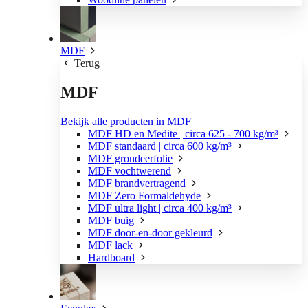
MDF
Terug
MDF
Bekijk alle producten in MDF
MDF HD en Medite | circa 625 - 700 kg/m³
MDF standaard | circa 600 kg/m³
MDF grondeerfolie
MDF vochtwerend
MDF brandvertragend
MDF Zero Formaldehyde
MDF ultra light | circa 400 kg/m³
MDF buig
MDF door-en-door gekleurd
MDF lack
Hardboard