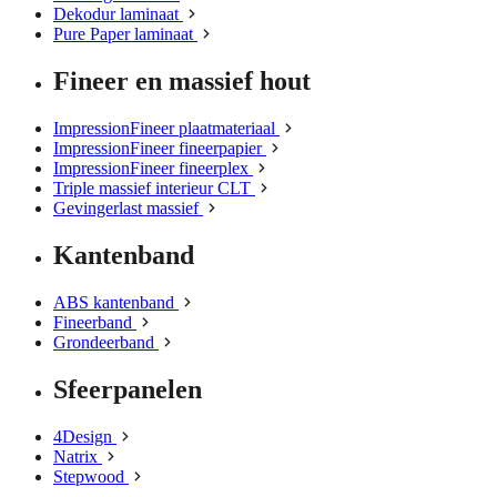
Dekodur laminaat
Pure Paper laminaat
Fineer en massief hout
ImpressionFineer plaatmateriaal
ImpressionFineer fineerpapier
ImpressionFineer fineerplex
Triple massief interieur CLT
Gevingerlast massief
Kantenband
ABS kantenband
Fineerband
Grondeerband
Sfeerpanelen
4Design
Natrix
Stepwood