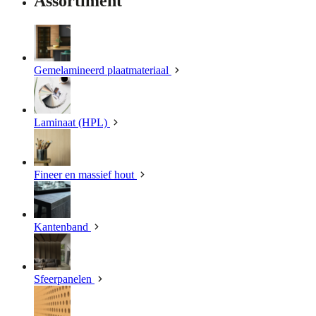
Assortiment
Gemelamineerd plaatmateriaal
Laminaat (HPL)
Fineer en massief hout
Kantenband
Sfeerpanelen