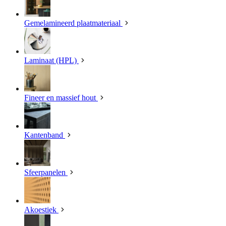
Gemelamineerd plaatmateriaal
Laminaat (HPL)
Fineer en massief hout
Kantenband
Sfeerpanelen
Akoestiek