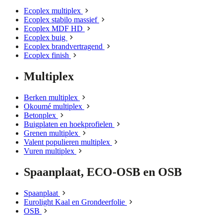
Ecoplex multiplex
Ecoplex stabilo massief
Ecoplex MDF HD
Ecoplex buig
Ecoplex brandvertragend
Ecoplex finish
Multiplex
Berken multiplex
Okoumé multiplex
Betonplex
Buigplaten en hoekprofielen
Grenen multiplex
Valent populieren multiplex
Vuren multiplex
Spaanplaat, ECO-OSB en OSB
Spaanplaat
Eurolight Kaal en Grondeerfolie
OSB