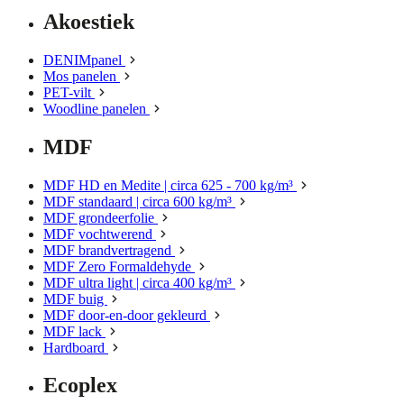
Akoestiek
DENIMpanel
Mos panelen
PET-vilt
Woodline panelen
MDF
MDF HD en Medite | circa 625 - 700 kg/m³
MDF standaard | circa 600 kg/m³
MDF grondeerfolie
MDF vochtwerend
MDF brandvertragend
MDF Zero Formaldehyde
MDF ultra light | circa 400 kg/m³
MDF buig
MDF door-en-door gekleurd
MDF lack
Hardboard
Ecoplex