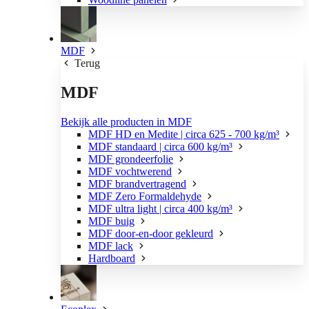
MDF
Terug
MDF
Bekijk alle producten in MDF
MDF HD en Medite | circa 625 - 700 kg/m³
MDF standaard | circa 600 kg/m³
MDF grondeerfolie
MDF vochtwerend
MDF brandvertragend
MDF Zero Formaldehyde
MDF ultra light | circa 400 kg/m³
MDF buig
MDF door-en-door gekleurd
MDF lack
Hardboard