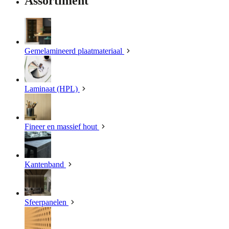
Assortiment
Gemelamineerd plaatmateriaal
Laminaat (HPL)
Fineer en massief hout
Kantenband
Sfeerpanelen