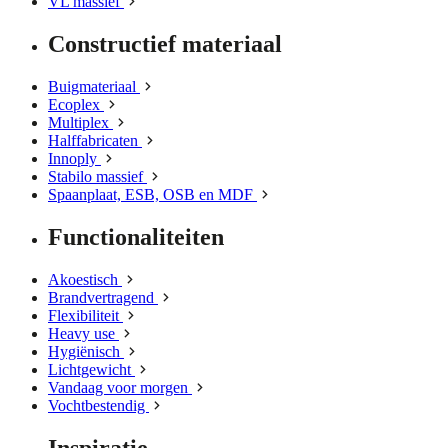
VL massief
Constructief materiaal
Buigmateriaal
Ecoplex
Multiplex
Halffabricaten
Innoply
Stabilo massief
Spaanplaat, ESB, OSB en MDF
Functionaliteiten
Akoestisch
Brandvertragend
Flexibiliteit
Heavy use
Hygiënisch
Lichtgewicht
Vandaag voor morgen
Vochtbestendig
Inspiratie