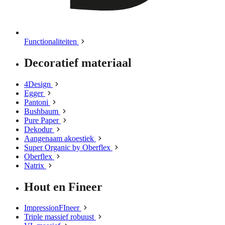
Functionaliteiten
Decoratief materiaal
4Design
Egger
Pantoni
Bushbaum
Pure Paper
Dekodur
Aangenaam akoestiek
Super Organic by Oberflex
Oberflex
Natrix
Hout en Fineer
ImpressionFIneer
Triple massief robuust