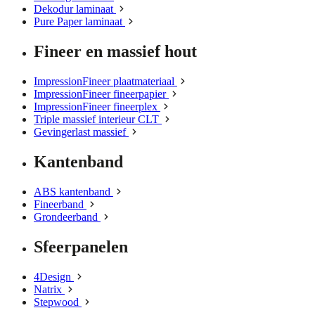
Dekodur laminaat
Pure Paper laminaat
Fineer en massief hout
ImpressionFineer plaatmateriaal
ImpressionFineer fineerpapier
ImpressionFineer fineerplex
Triple massief interieur CLT
Gevingerlast massief
Kantenband
ABS kantenband
Fineerband
Grondeerband
Sfeerpanelen
4Design
Natrix
Stepwood