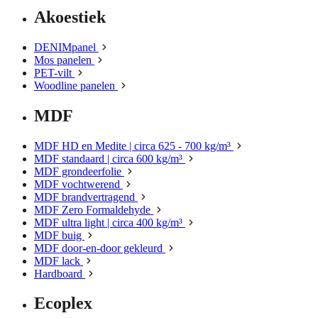
Akoestiek
DENIMpanel
Mos panelen
PET-vilt
Woodline panelen
MDF
MDF HD en Medite | circa 625 - 700 kg/m³
MDF standaard | circa 600 kg/m³
MDF grondeerfolie
MDF vochtwerend
MDF brandvertragend
MDF Zero Formaldehyde
MDF ultra light | circa 400 kg/m³
MDF buig
MDF door-en-door gekleurd
MDF lack
Hardboard
Ecoplex