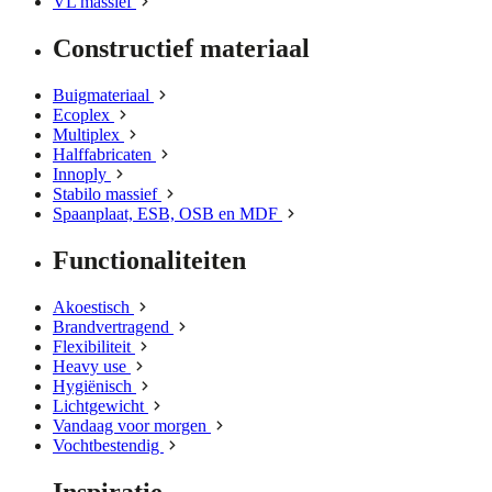
VL massief
Constructief materiaal
Buigmateriaal
Ecoplex
Multiplex
Halffabricaten
Innoply
Stabilo massief
Spaanplaat, ESB, OSB en MDF
Functionaliteiten
Akoestisch
Brandvertragend
Flexibiliteit
Heavy use
Hygiënisch
Lichtgewicht
Vandaag voor morgen
Vochtbestendig
Inspiratie