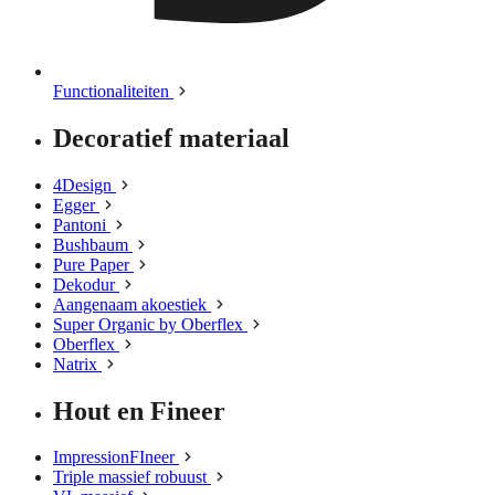
Functionaliteiten
Decoratief materiaal
4Design
Egger
Pantoni
Bushbaum
Pure Paper
Dekodur
Aangenaam akoestiek
Super Organic by Oberflex
Oberflex
Natrix
Hout en Fineer
ImpressionFIneer
Triple massief robuust