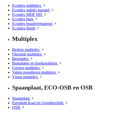
Ecoplex multiplex
Ecoplex stabilo massief
Ecoplex MDF HD
Ecoplex buig
Ecoplex brandvertragend
Ecoplex finish
Multiplex
Berken multiplex
Okoumé multiplex
Betonplex
Buigplaten en hoekprofielen
Grenen multiplex
Valent populieren multiplex
Vuren multiplex
Spaanplaat, ECO-OSB en OSB
Spaanplaat
Eurolight Kaal en Grondeerfolie
OSB