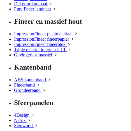
Dekodur laminaat
Pure Paper laminaat
Fineer en massief hout
ImpressionFineer plaatmateriaal
ImpressionFineer fineerpapier
ImpressionFineer fineerplex
Triple massief interieur CLT
Gevingerlast massief
Kantenband
ABS kantenband
Fineerband
Grondeerband
Sfeerpanelen
4Design
Natrix
Stepwood