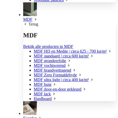
MDF
Terug
MDF
Bekijk alle producten in MDF
MDF HD en Medite | circa 625 - 700 kg/m³
MDF standaard | circa 600 kg/m³
MDF grondeerfolie
MDF vochtwerend
MDF brandvertragend
MDF Zero Formaldehyde
MDF ultra light | circa 400 kg/m³
MDF buig
MDF door-en-door gekleurd
MDF lack
Hardboard