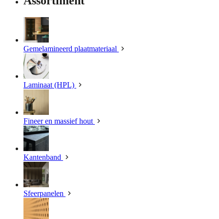
Assortiment
Gemelamineerd plaatmateriaal
Laminaat (HPL)
Fineer en massief hout
Kantenband
Sfeerpanelen