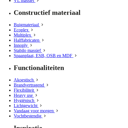
VL massief
Constructief materiaal
Buigmateriaal
Ecoplex
Multiplex
Halffabricaten
Innoply
Stabilo massief
Spaanplaat, ESB, OSB en MDF
Functionaliteiten
Akoestisch
Brandvertragend
Flexibiliteit
Heavy use
Hygiënisch
Lichtgewicht
Vandaag voor morgen
Vochtbestendig
Inspiratie