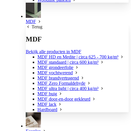
MDF
Terug
MDF
Bekijk alle producten in MDF
MDF HD en Medite | circa 625 - 700 kg/m³
MDF standaard | circa 600 kg/m³
MDF grondeerfolie
MDF vochtwerend
MDF brandvertragend
MDF Zero Formaldehyde
MDF ultra light | circa 400 kg/m³
MDF buig
MDF door-en-door gekleurd
MDF lack
Hardboard