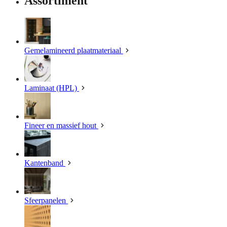
Assortiment
Gemelamineerd plaatmateriaal
Laminaat (HPL)
Fineer en massief hout
Kantenband
Sfeerpanelen