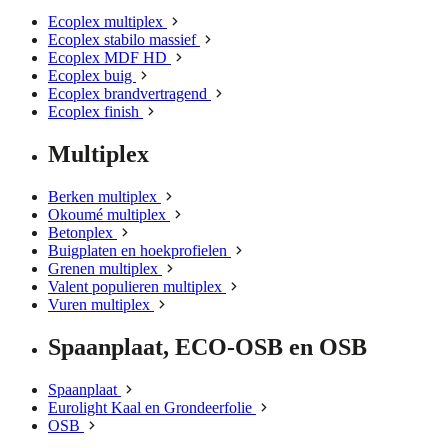
Ecoplex multiplex
Ecoplex stabilo massief
Ecoplex MDF HD
Ecoplex buig
Ecoplex brandvertragend
Ecoplex finish
Multiplex
Berken multiplex
Okoumé multiplex
Betonplex
Buigplaten en hoekprofielen
Grenen multiplex
Valent populieren multiplex
Vuren multiplex
Spaanplaat, ECO-OSB en OSB
Spaanplaat
Eurolight Kaal en Grondeerfolie
OSB