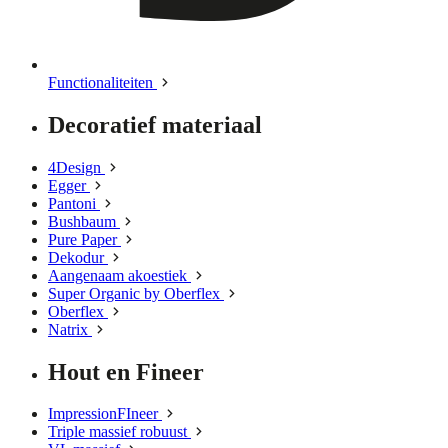
Functionaliteiten
Decoratief materiaal
4Design
Egger
Pantoni
Bushbaum
Pure Paper
Dekodur
Aangenaam akoestiek
Super Organic by Oberflex
Oberflex
Natrix
Hout en Fineer
ImpressionFIneer
Triple massief robuust