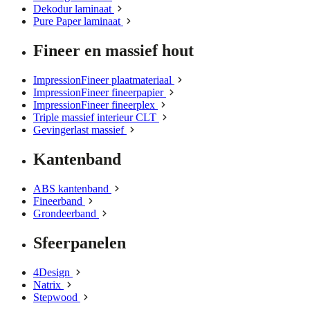
Dekodur laminaat
Pure Paper laminaat
Fineer en massief hout
ImpressionFineer plaatmateriaal
ImpressionFineer fineerpapier
ImpressionFineer fineerplex
Triple massief interieur CLT
Gevingerlast massief
Kantenband
ABS kantenband
Fineerband
Grondeerband
Sfeerpanelen
4Design
Natrix
Stepwood