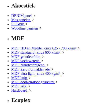
Akoestiek
DENIMpanel
Mos panelen
PET-vilt
Woodline panelen
MDF
MDF HD en Medite | circa 625 - 700 kg/m³
MDF standaard | circa 600 kg/m³
MDF grondeerfolie
MDF vochtwerend
MDF brandvertragend
MDF Zero Formaldehyde
MDF ultra light | circa 400 kg/m³
MDF buig
MDF door-en-door gekleurd
MDF lack
Hardboard
Ecoplex