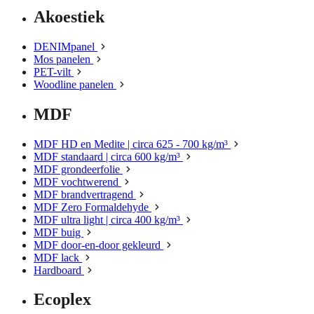
Akoestiek
DENIMpanel
Mos panelen
PET-vilt
Woodline panelen
MDF
MDF HD en Medite | circa 625 - 700 kg/m³
MDF standaard | circa 600 kg/m³
MDF grondeerfolie
MDF vochtwerend
MDF brandvertragend
MDF Zero Formaldehyde
MDF ultra light | circa 400 kg/m³
MDF buig
MDF door-en-door gekleurd
MDF lack
Hardboard
Ecoplex