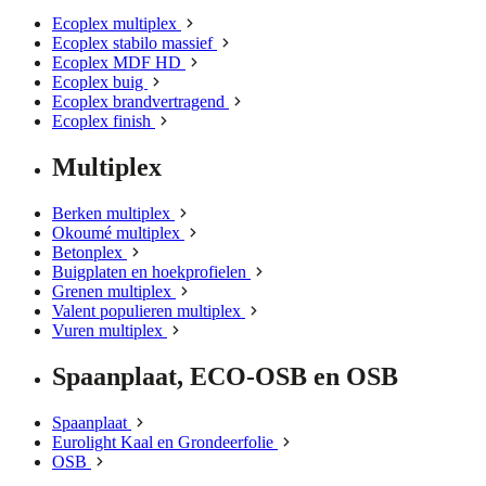
Ecoplex multiplex
Ecoplex stabilo massief
Ecoplex MDF HD
Ecoplex buig
Ecoplex brandvertragend
Ecoplex finish
Multiplex
Berken multiplex
Okoumé multiplex
Betonplex
Buigplaten en hoekprofielen
Grenen multiplex
Valent populieren multiplex
Vuren multiplex
Spaanplaat, ECO-OSB en OSB
Spaanplaat
Eurolight Kaal en Grondeerfolie
OSB