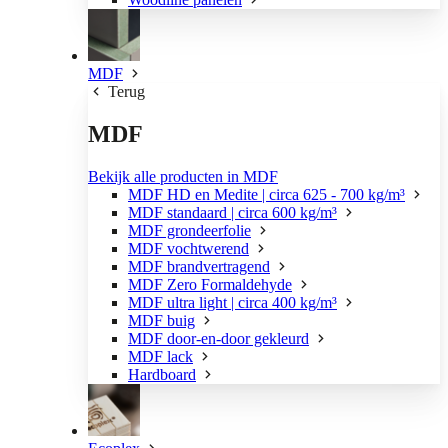
MDF
Terug
MDF
Bekijk alle producten in MDF
MDF HD en Medite | circa 625 - 700 kg/m³
MDF standaard | circa 600 kg/m³
MDF grondeerfolie
MDF vochtwerend
MDF brandvertragend
MDF Zero Formaldehyde
MDF ultra light | circa 400 kg/m³
MDF buig
MDF door-en-door gekleurd
MDF lack
Hardboard