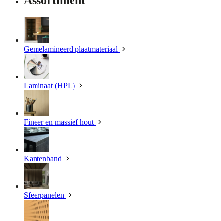
Assortiment
Gemelamineerd plaatmateriaal
Laminaat (HPL)
Fineer en massief hout
Kantenband
Sfeerpanelen