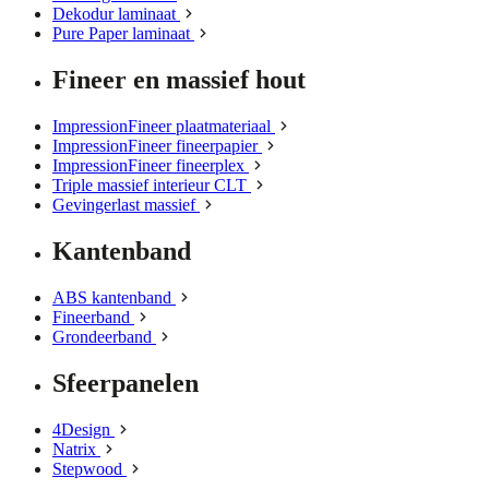
Dekodur laminaat
Pure Paper laminaat
Fineer en massief hout
ImpressionFineer plaatmateriaal
ImpressionFineer fineerpapier
ImpressionFineer fineerplex
Triple massief interieur CLT
Gevingerlast massief
Kantenband
ABS kantenband
Fineerband
Grondeerband
Sfeerpanelen
4Design
Natrix
Stepwood