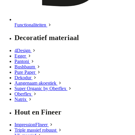
Functionaliteiten
Decoratief materiaal
4Design
Egger
Pantoni
Bushbaum
Pure Paper
Dekodur
Aangenaam akoestiek
Super Organic by Oberflex
Oberflex
Natrix
Hout en Fineer
ImpressionFIneer
Triple massief robuust