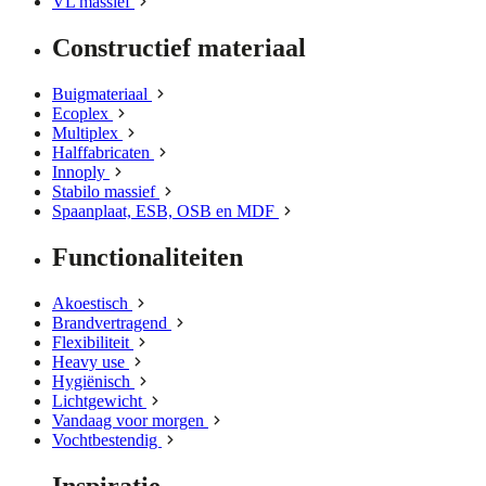
VL massief
Constructief materiaal
Buigmateriaal
Ecoplex
Multiplex
Halffabricaten
Innoply
Stabilo massief
Spaanplaat, ESB, OSB en MDF
Functionaliteiten
Akoestisch
Brandvertragend
Flexibiliteit
Heavy use
Hygiënisch
Lichtgewicht
Vandaag voor morgen
Vochtbestendig
Inspiratie