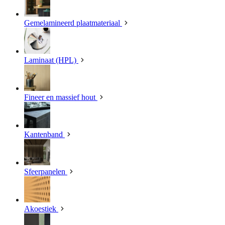
Gemelamineerd plaatmateriaal
Laminaat (HPL)
Fineer en massief hout
Kantenband
Sfeerpanelen
Akoestiek