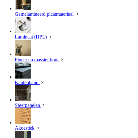
Gemelamineerd plaatmateriaal
Laminaat (HPL)
Fineer en massief hout
Kantenband
Sfeerpanelen
Akoestiek