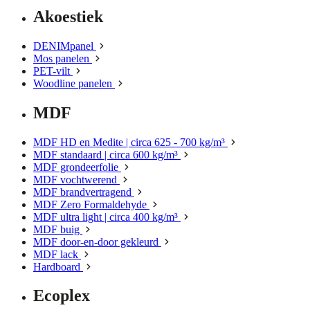
Akoestiek
DENIMpanel
Mos panelen
PET-vilt
Woodline panelen
MDF
MDF HD en Medite | circa 625 - 700 kg/m³
MDF standaard | circa 600 kg/m³
MDF grondeerfolie
MDF vochtwerend
MDF brandvertragend
MDF Zero Formaldehyde
MDF ultra light | circa 400 kg/m³
MDF buig
MDF door-en-door gekleurd
MDF lack
Hardboard
Ecoplex