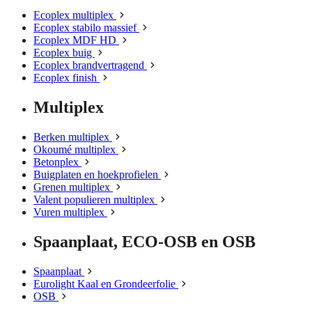
Ecoplex multiplex
Ecoplex stabilo massief
Ecoplex MDF HD
Ecoplex buig
Ecoplex brandvertragend
Ecoplex finish
Multiplex
Berken multiplex
Okoumé multiplex
Betonplex
Buigplaten en hoekprofielen
Grenen multiplex
Valent populieren multiplex
Vuren multiplex
Spaanplaat, ECO-OSB en OSB
Spaanplaat
Eurolight Kaal en Grondeerfolie
OSB