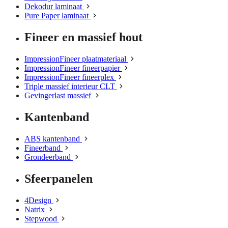
Dekodur laminaat
Pure Paper laminaat
Fineer en massief hout
ImpressionFineer plaatmateriaal
ImpressionFineer fineerpapier
ImpressionFineer fineerplex
Triple massief interieur CLT
Gevingerlast massief
Kantenband
ABS kantenband
Fineerband
Grondeerband
Sfeerpanelen
4Design
Natrix
Stepwood