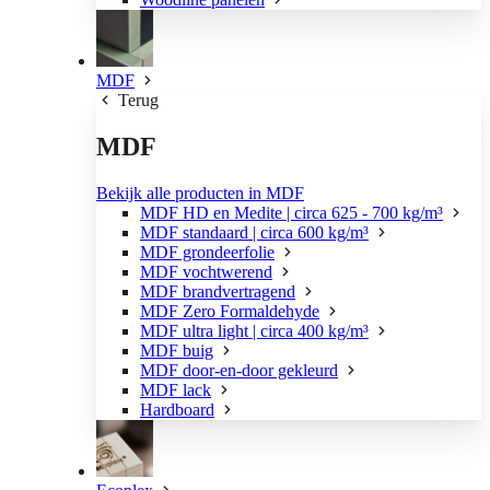
MDF
Terug
MDF
Bekijk alle producten in MDF
MDF HD en Medite | circa 625 - 700 kg/m³
MDF standaard | circa 600 kg/m³
MDF grondeerfolie
MDF vochtwerend
MDF brandvertragend
MDF Zero Formaldehyde
MDF ultra light | circa 400 kg/m³
MDF buig
MDF door-en-door gekleurd
MDF lack
Hardboard