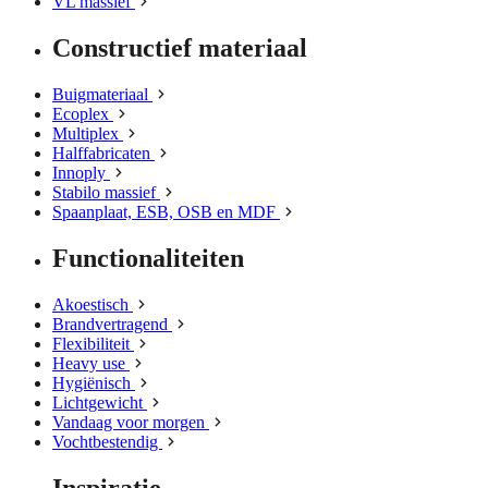
VL massief
Constructief materiaal
Buigmateriaal
Ecoplex
Multiplex
Halffabricaten
Innoply
Stabilo massief
Spaanplaat, ESB, OSB en MDF
Functionaliteiten
Akoestisch
Brandvertragend
Flexibiliteit
Heavy use
Hygiënisch
Lichtgewicht
Vandaag voor morgen
Vochtbestendig
Inspiratie