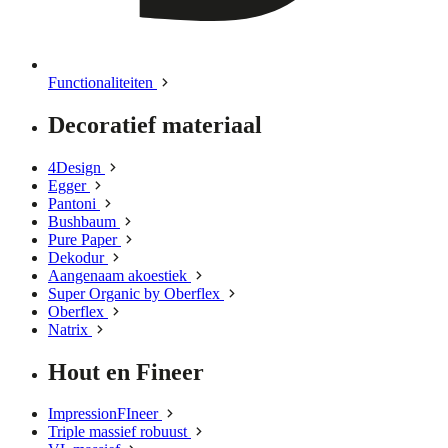
Functionaliteiten
Decoratief materiaal
4Design
Egger
Pantoni
Bushbaum
Pure Paper
Dekodur
Aangenaam akoestiek
Super Organic by Oberflex
Oberflex
Natrix
Hout en Fineer
ImpressionFIneer
Triple massief robuust