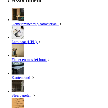
Assortiment
Gemelamineerd plaatmateriaal
Laminaat (HPL)
Fineer en massief hout
Kantenband
Sfeerpanelen