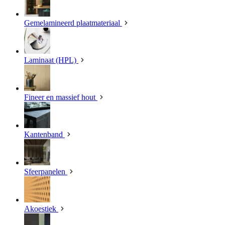
Gemelamineerd plaatmateriaal
Laminaat (HPL)
Fineer en massief hout
Kantenband
Sfeerpanelen
Akoestiek