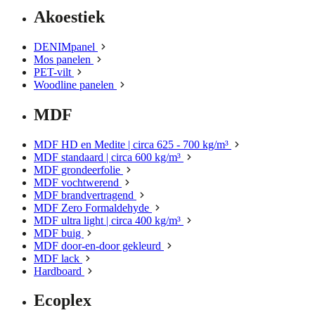
Akoestiek
DENIMpanel
Mos panelen
PET-vilt
Woodline panelen
MDF
MDF HD en Medite | circa 625 - 700 kg/m³
MDF standaard | circa 600 kg/m³
MDF grondeerfolie
MDF vochtwerend
MDF brandvertragend
MDF Zero Formaldehyde
MDF ultra light | circa 400 kg/m³
MDF buig
MDF door-en-door gekleurd
MDF lack
Hardboard
Ecoplex