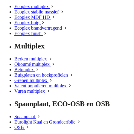
Ecoplex multiplex
Ecoplex stabilo massief
Ecoplex MDF HD
Ecoplex buig
Ecoplex brandvertragend
Ecoplex finish
Multiplex
Berken multiplex
Okoumé multiplex
Betonplex
Buigplaten en hoekprofielen
Grenen multiplex
Valent populieren multiplex
Vuren multiplex
Spaanplaat, ECO-OSB en OSB
Spaanplaat
Eurolight Kaal en Grondeerfolie
OSB