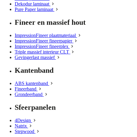
Dekodur laminaat
Pure Paper laminaat
Fineer en massief hout
ImpressionFineer plaatmateriaal
ImpressionFineer fineerpapier
ImpressionFineer fineerplex
Triple massief interieur CLT
Gevingerlast massief
Kantenband
ABS kantenband
Fineerband
Grondeerband
Sfeerpanelen
4Design
Natrix
Stepwood