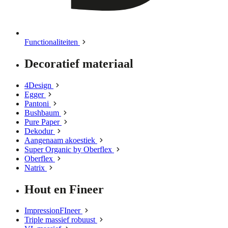
Functionaliteiten
Decoratief materiaal
4Design
Egger
Pantoni
Bushbaum
Pure Paper
Dekodur
Aangenaam akoestiek
Super Organic by Oberflex
Oberflex
Natrix
Hout en Fineer
ImpressionFIneer
Triple massief robuust