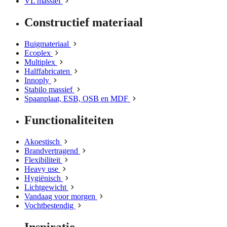
VL massief
Constructief materiaal
Buigmateriaal
Ecoplex
Multiplex
Halffabricaten
Innoply
Stabilo massief
Spaanplaat, ESB, OSB en MDF
Functionaliteiten
Akoestisch
Brandvertragend
Flexibiliteit
Heavy use
Hygiënisch
Lichtgewicht
Vandaag voor morgen
Vochtbestendig
Inspiratie