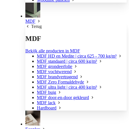
MDF
Terug
MDF
Bekijk alle producten in MDF
MDF HD en Medite | circa 625 - 700 kg/m³
MDF standaard | circa 600 kg/m³
MDF grondeerfolie
MDF vochtwerend
MDF brandvertragend
MDF Zero Formaldehyde
MDF ultra light | circa 400 kg/m³
MDF buig
MDF door-en-door gekleurd
MDF lack
Hardboard