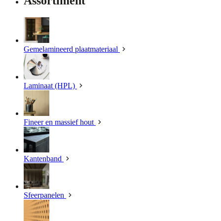
Assortiment
Gemelamineerd plaatmateriaal
Laminaat (HPL)
Fineer en massief hout
Kantenband
Sfeerpanelen