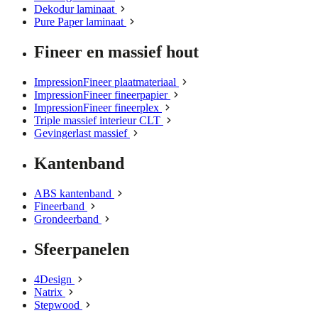
Dekodur laminaat
Pure Paper laminaat
Fineer en massief hout
ImpressionFineer plaatmateriaal
ImpressionFineer fineerpapier
ImpressionFineer fineerplex
Triple massief interieur CLT
Gevingerlast massief
Kantenband
ABS kantenband
Fineerband
Grondeerband
Sfeerpanelen
4Design
Natrix
Stepwood