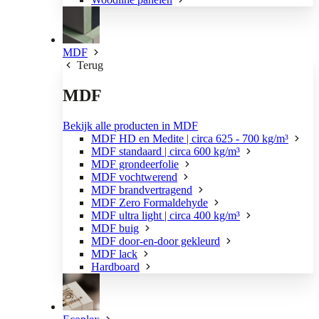
MDF
Terug
MDF
Bekijk alle producten in MDF
MDF HD en Medite | circa 625 - 700 kg/m³
MDF standaard | circa 600 kg/m³
MDF grondeerfolie
MDF vochtwerend
MDF brandvertragend
MDF Zero Formaldehyde
MDF ultra light | circa 400 kg/m³
MDF buig
MDF door-en-door gekleurd
MDF lack
Hardboard