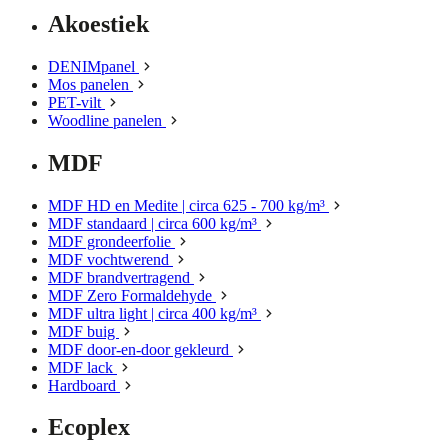
Akoestiek
DENIMpanel
Mos panelen
PET-vilt
Woodline panelen
MDF
MDF HD en Medite | circa 625 - 700 kg/m³
MDF standaard | circa 600 kg/m³
MDF grondeerfolie
MDF vochtwerend
MDF brandvertragend
MDF Zero Formaldehyde
MDF ultra light | circa 400 kg/m³
MDF buig
MDF door-en-door gekleurd
MDF lack
Hardboard
Ecoplex