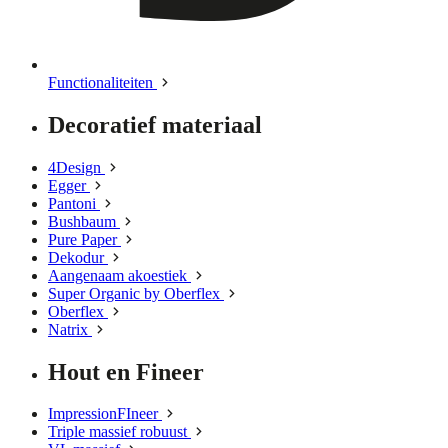
Functionaliteiten
Decoratief materiaal
4Design
Egger
Pantoni
Bushbaum
Pure Paper
Dekodur
Aangenaam akoestiek
Super Organic by Oberflex
Oberflex
Natrix
Hout en Fineer
ImpressionFIneer
Triple massief robuust