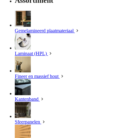
Assortiment
Gemelamineerd plaatmateriaal
Laminaat (HPL)
Fineer en massief hout
Kantenband
Sfeerpanelen