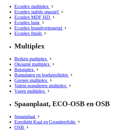
Ecoplex multiplex
Ecoplex stabilo massief
Ecoplex MDF HD
Ecoplex buig
Ecoplex brandvertragend
Ecoplex finish
Multiplex
Berken multiplex
Okoumé multiplex
Betonplex
Buigplaten en hoekprofielen
Grenen multiplex
Valent populieren multiplex
Vuren multiplex
Spaanplaat, ECO-OSB en OSB
Spaanplaat
Eurolight Kaal en Grondeerfolie
OSB