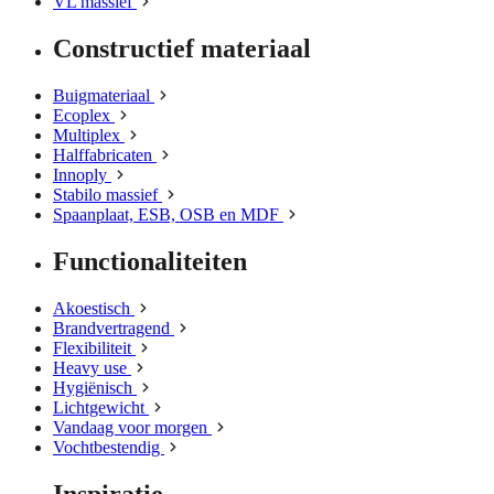
VL massief
Constructief materiaal
Buigmateriaal
Ecoplex
Multiplex
Halffabricaten
Innoply
Stabilo massief
Spaanplaat, ESB, OSB en MDF
Functionaliteiten
Akoestisch
Brandvertragend
Flexibiliteit
Heavy use
Hygiënisch
Lichtgewicht
Vandaag voor morgen
Vochtbestendig
Inspiratie