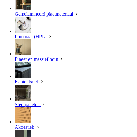
Gemelamineerd plaatmateriaal
Laminaat (HPL)
Fineer en massief hout
Kantenband
Sfeerpanelen
Akoestiek