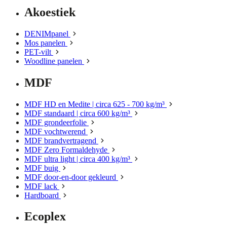
Akoestiek
DENIMpanel
Mos panelen
PET-vilt
Woodline panelen
MDF
MDF HD en Medite | circa 625 - 700 kg/m³
MDF standaard | circa 600 kg/m³
MDF grondeerfolie
MDF vochtwerend
MDF brandvertragend
MDF Zero Formaldehyde
MDF ultra light | circa 400 kg/m³
MDF buig
MDF door-en-door gekleurd
MDF lack
Hardboard
Ecoplex