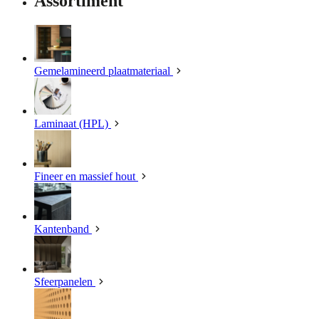
Assortiment
Gemelamineerd plaatmateriaal
Laminaat (HPL)
Fineer en massief hout
Kantenband
Sfeerpanelen