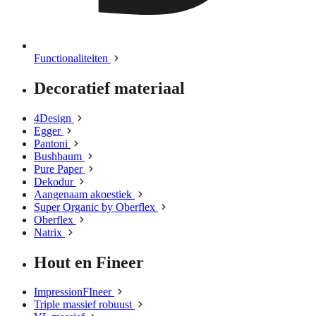
Functionaliteiten
Decoratief materiaal
4Design
Egger
Pantoni
Bushbaum
Pure Paper
Dekodur
Aangenaam akoestiek
Super Organic by Oberflex
Oberflex
Natrix
Hout en Fineer
ImpressionFIneer
Triple massief robuust