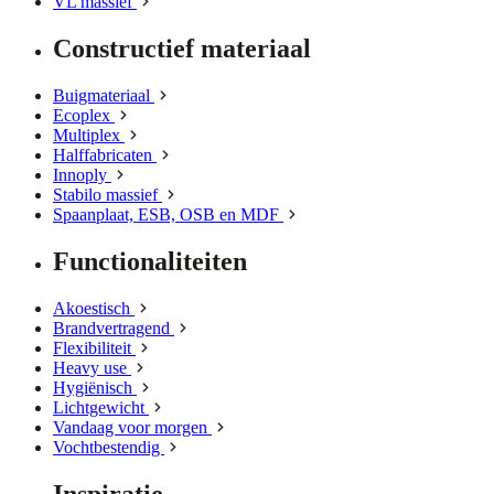
VL massief
Constructief materiaal
Buigmateriaal
Ecoplex
Multiplex
Halffabricaten
Innoply
Stabilo massief
Spaanplaat, ESB, OSB en MDF
Functionaliteiten
Akoestisch
Brandvertragend
Flexibiliteit
Heavy use
Hygiënisch
Lichtgewicht
Vandaag voor morgen
Vochtbestendig
Inspiratie