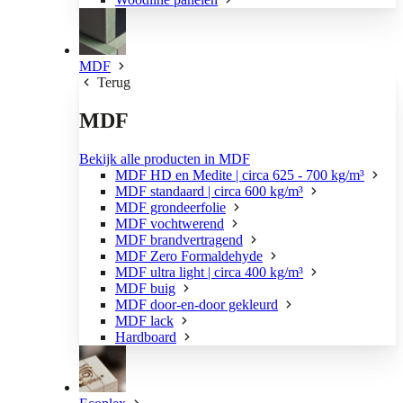
MDF
Terug
MDF
Bekijk alle producten in MDF
MDF HD en Medite | circa 625 - 700 kg/m³
MDF standaard | circa 600 kg/m³
MDF grondeerfolie
MDF vochtwerend
MDF brandvertragend
MDF Zero Formaldehyde
MDF ultra light | circa 400 kg/m³
MDF buig
MDF door-en-door gekleurd
MDF lack
Hardboard