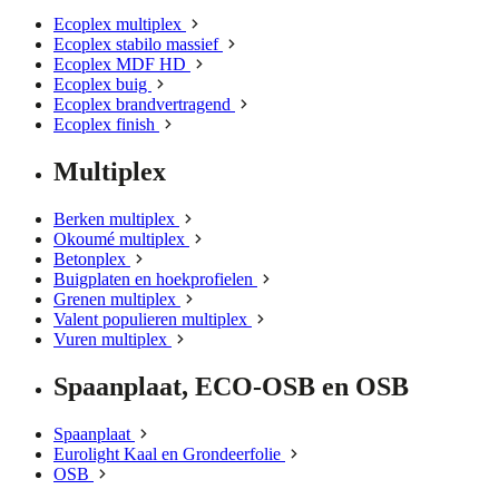
Ecoplex multiplex
Ecoplex stabilo massief
Ecoplex MDF HD
Ecoplex buig
Ecoplex brandvertragend
Ecoplex finish
Multiplex
Berken multiplex
Okoumé multiplex
Betonplex
Buigplaten en hoekprofielen
Grenen multiplex
Valent populieren multiplex
Vuren multiplex
Spaanplaat, ECO-OSB en OSB
Spaanplaat
Eurolight Kaal en Grondeerfolie
OSB