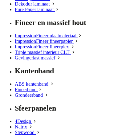
Dekodur laminaat
Pure Paper laminaat
Fineer en massief hout
ImpressionFineer plaatmateriaal
ImpressionFineer fineerpapier
ImpressionFineer fineerplex
Triple massief interieur CLT
Gevingerlast massief
Kantenband
ABS kantenband
Fineerband
Grondeerband
Sfeerpanelen
4Design
Natrix
Stepwood