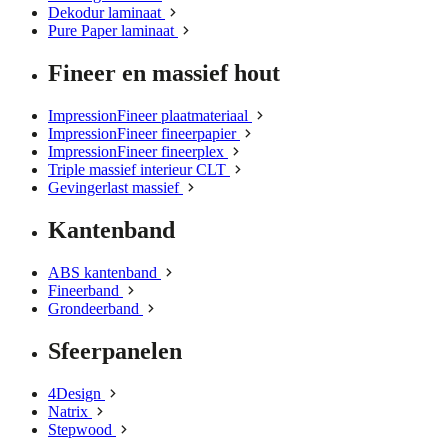
Dekodur laminaat
Pure Paper laminaat
Fineer en massief hout
ImpressionFineer plaatmateriaal
ImpressionFineer fineerpapier
ImpressionFineer fineerplex
Triple massief interieur CLT
Gevingerlast massief
Kantenband
ABS kantenband
Fineerband
Grondeerband
Sfeerpanelen
4Design
Natrix
Stepwood