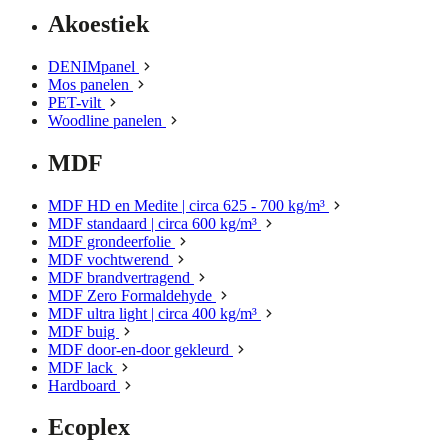
Akoestiek
DENIMpanel
Mos panelen
PET-vilt
Woodline panelen
MDF
MDF HD en Medite | circa 625 - 700 kg/m³
MDF standaard | circa 600 kg/m³
MDF grondeerfolie
MDF vochtwerend
MDF brandvertragend
MDF Zero Formaldehyde
MDF ultra light | circa 400 kg/m³
MDF buig
MDF door-en-door gekleurd
MDF lack
Hardboard
Ecoplex