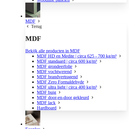
MDF
Terug
MDF
Bekijk alle producten in MDF
MDF HD en Medite | circa 625 - 700 kg/m³
MDF standaard | circa 600 kg/m³
MDF grondeerfolie
MDF vochtwerend
MDF brandvertragend
MDF Zero Formaldehyde
MDF ultra light | circa 400 kg/m³
MDF buig
MDF door-en-door gekleurd
MDF lack
Hardboard