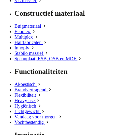
VL massief
Constructief materiaal
Buigmateriaal
Ecoplex
Multiplex
Halffabricaten
Innoply
Stabilo massief
Spaanplaat, ESB, OSB en MDF
Functionaliteiten
Akoestisch
Brandvertragend
Flexibiliteit
Heavy use
Hygiënisch
Lichtgewicht
Vandaag voor morgen
Vochtbestendig
Inspiratie