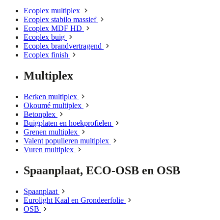
Ecoplex multiplex
Ecoplex stabilo massief
Ecoplex MDF HD
Ecoplex buig
Ecoplex brandvertragend
Ecoplex finish
Multiplex
Berken multiplex
Okoumé multiplex
Betonplex
Buigplaten en hoekprofielen
Grenen multiplex
Valent populieren multiplex
Vuren multiplex
Spaanplaat, ECO-OSB en OSB
Spaanplaat
Eurolight Kaal en Grondeerfolie
OSB