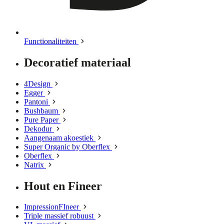
Functionaliteiten
Decoratief materiaal
4Design
Egger
Pantoni
Bushbaum
Pure Paper
Dekodur
Aangenaam akoestiek
Super Organic by Oberflex
Oberflex
Natrix
Hout en Fineer
ImpressionFIneer
Triple massief robuust