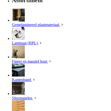
Assortiment
Gemelamineerd plaatmateriaal
Laminaat (HPL)
Fineer en massief hout
Kantenband
Sfeerpanelen