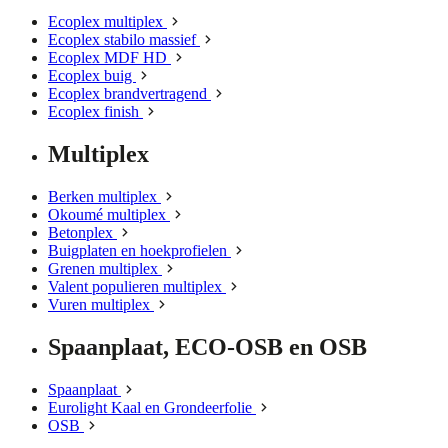
Ecoplex multiplex
Ecoplex stabilo massief
Ecoplex MDF HD
Ecoplex buig
Ecoplex brandvertragend
Ecoplex finish
Multiplex
Berken multiplex
Okoumé multiplex
Betonplex
Buigplaten en hoekprofielen
Grenen multiplex
Valent populieren multiplex
Vuren multiplex
Spaanplaat, ECO-OSB en OSB
Spaanplaat
Eurolight Kaal en Grondeerfolie
OSB