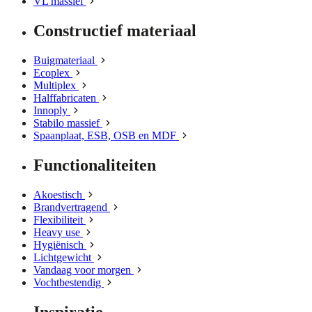
VL massief
Constructief materiaal
Buigmateriaal
Ecoplex
Multiplex
Halffabricaten
Innoply
Stabilo massief
Spaanplaat, ESB, OSB en MDF
Functionaliteiten
Akoestisch
Brandvertragend
Flexibiliteit
Heavy use
Hygiënisch
Lichtgewicht
Vandaag voor morgen
Vochtbestendig
Inspiratie