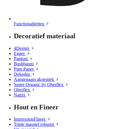
Functionaliteiten
Decoratief materiaal
4Design
Egger
Pantoni
Bushbaum
Pure Paper
Dekodur
Aangenaam akoestiek
Super Organic by Oberflex
Oberflex
Natrix
Hout en Fineer
ImpressionFIneer
Triple massief robuust