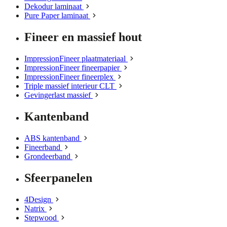
Dekodur laminaat
Pure Paper laminaat
Fineer en massief hout
ImpressionFineer plaatmateriaal
ImpressionFineer fineerpapier
ImpressionFineer fineerplex
Triple massief interieur CLT
Gevingerlast massief
Kantenband
ABS kantenband
Fineerband
Grondeerband
Sfeerpanelen
4Design
Natrix
Stepwood