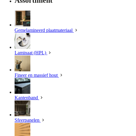
Assortiment
Gemelamineerd plaatmateriaal
Laminaat (HPL)
Fineer en massief hout
Kantenband
Sfeerpanelen