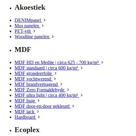
Akoestiek
DENIMpanel
Mos panelen
PET-vilt
Woodline panelen
MDF
MDF HD en Medite | circa 625 - 700 kg/m³
MDF standaard | circa 600 kg/m³
MDF grondeerfolie
MDF vochtwerend
MDF brandvertragend
MDF Zero Formaldehyde
MDF ultra light | circa 400 kg/m³
MDF buig
MDF door-en-door gekleurd
MDF lack
Hardboard
Ecoplex