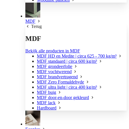
MDF
Terug
MDF
Bekijk alle producten in MDF
MDF HD en Medite | circa 625 - 700 kg/m³
MDF standaard | circa 600 kg/m³
MDF grondeerfolie
MDF vochtwerend
MDF brandvertragend
MDF Zero Formaldehyde
MDF ultra light | circa 400 kg/m³
MDF buig
MDF door-en-door gekleurd
MDF lack
Hardboard