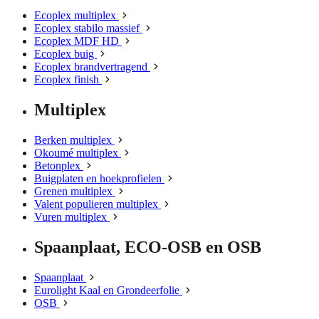
Ecoplex multiplex
Ecoplex stabilo massief
Ecoplex MDF HD
Ecoplex buig
Ecoplex brandvertragend
Ecoplex finish
Multiplex
Berken multiplex
Okoumé multiplex
Betonplex
Buigplaten en hoekprofielen
Grenen multiplex
Valent populieren multiplex
Vuren multiplex
Spaanplaat, ECO-OSB en OSB
Spaanplaat
Eurolight Kaal en Grondeerfolie
OSB