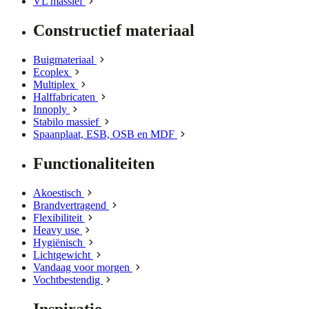
VL massief
Constructief materiaal
Buigmateriaal
Ecoplex
Multiplex
Halffabricaten
Innoply
Stabilo massief
Spaanplaat, ESB, OSB en MDF
Functionaliteiten
Akoestisch
Brandvertragend
Flexibiliteit
Heavy use
Hygiënisch
Lichtgewicht
Vandaag voor morgen
Vochtbestendig
Inspiratie