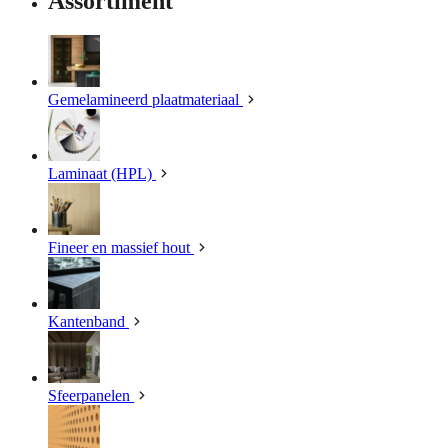
Assortiment
Gemelamineerd plaatmateriaal
Laminaat (HPL)
Fineer en massief hout
Kantenband
Sfeerpanelen