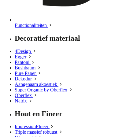
Functionaliteiten
Decoratief materiaal
4Design
Egger
Pantoni
Bushbaum
Pure Paper
Dekodur
Aangenaam akoestiek
Super Organic by Oberflex
Oberflex
Natrix
Hout en Fineer
ImpressionFIneer
Triple massief robuust