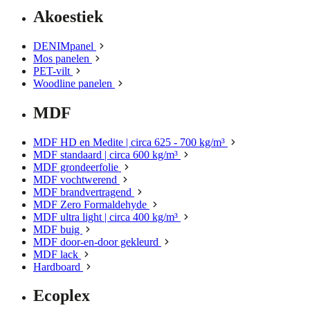
Akoestiek
DENIMpanel
Mos panelen
PET-vilt
Woodline panelen
MDF
MDF HD en Medite | circa 625 - 700 kg/m³
MDF standaard | circa 600 kg/m³
MDF grondeerfolie
MDF vochtwerend
MDF brandvertragend
MDF Zero Formaldehyde
MDF ultra light | circa 400 kg/m³
MDF buig
MDF door-en-door gekleurd
MDF lack
Hardboard
Ecoplex