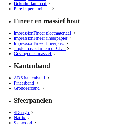
Dekodur laminaat
Pure Paper laminaat
Fineer en massief hout
ImpressionFineer plaatmateriaal
ImpressionFineer fineerpapier
ImpressionFineer fineerplex
Triple massief interieur CLT
Gevingerlast massief
Kantenband
ABS kantenband
Fineerband
Grondeerband
Sfeerpanelen
4Design
Natrix
Stepwood