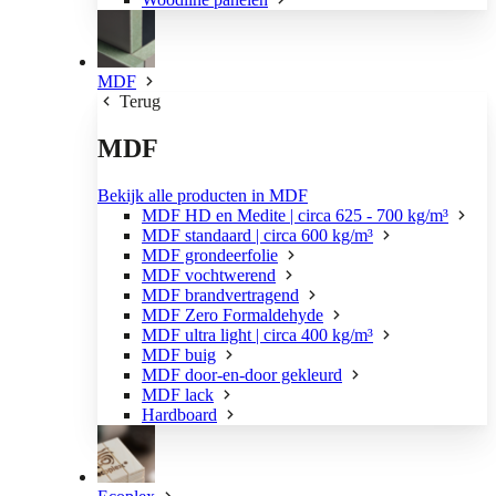
MDF
Terug
MDF
Bekijk alle producten in MDF
MDF HD en Medite | circa 625 - 700 kg/m³
MDF standaard | circa 600 kg/m³
MDF grondeerfolie
MDF vochtwerend
MDF brandvertragend
MDF Zero Formaldehyde
MDF ultra light | circa 400 kg/m³
MDF buig
MDF door-en-door gekleurd
MDF lack
Hardboard