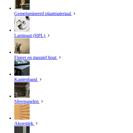
Gemelamineerd plaatmateriaal
Laminaat (HPL)
Fineer en massief hout
Kantenband
Sfeerpanelen
Akoestiek